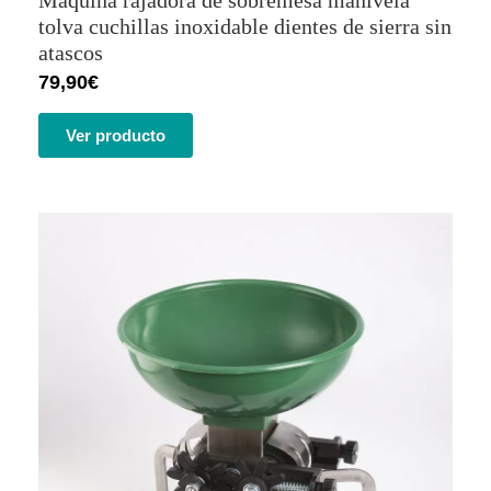
de 5 en
base a
tolva cuchillas inoxidable dientes de sierra sin
valoración
atascos
de un
cliente
79,90
€
Ver producto