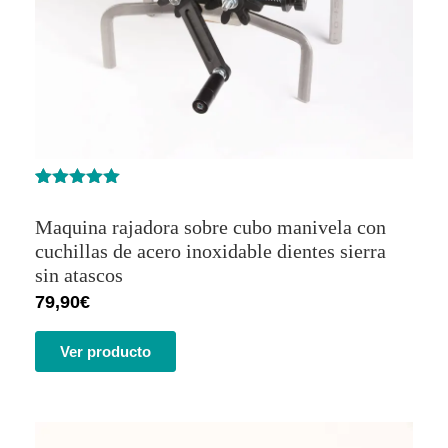
Valorado
4
con
5.00
de
Maquina rajadora sobre cubo manivela con
5 en base
a
cuchillas de acero inoxidable dientes sierra
valoracione
sin atascos
s de
clientes
79,90
€
Ver producto