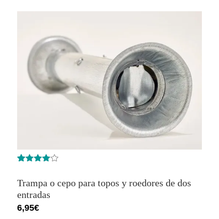
Valorado
12
con
4.75
de
Trampa o cepo para topos y roedores de dos
5 en base
a
entradas
valoracione
6,95
€
s de
clientes