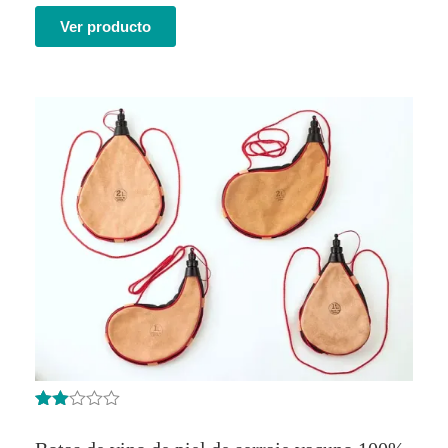
Ver producto
Valorad
7
o con