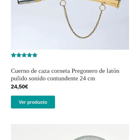
Valorado
2
con
5.00
de
Cuerno de caza corneta Pregonero de latón
5 en base
a
pulido sonido contundente 24 cm
valoracione
24,50
€
s de
clientes
Ver producto