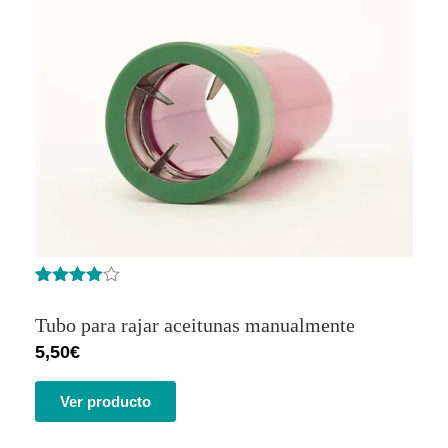
Valorado
6
con
4.83
de
Tubo para rajar aceitunas manualmente
5 en base
a
5,50
€
valoracione
s de
clientes
Ver producto