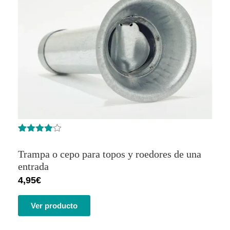
Valorado
24
con
4.71
Trampa o cepo para topos y roedores de una
de 5 en
base a
entrada
valoracione
4,95
€
s de
clientes
Ver producto