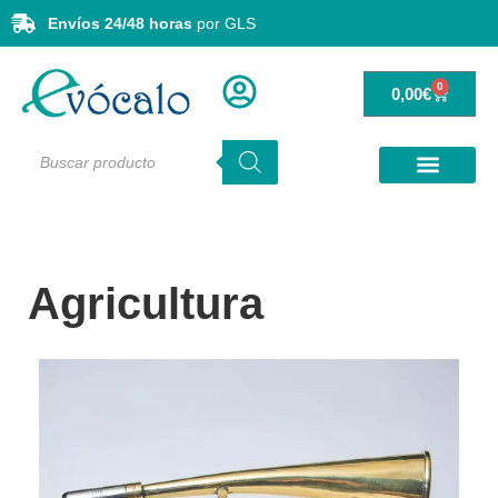
Envíos 24/48 horas
por GLS
0
0,00
€
Agricultura