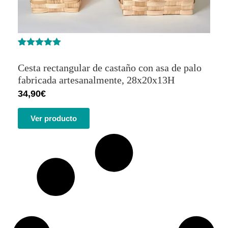
Valorado
1
con
5.00
de
Cesta rectangular de castaño con asa de palo
5 en base
a
valoración
fabricada artesanalmente, 28x20x13H
de un
34,90
€
cliente
Ver producto