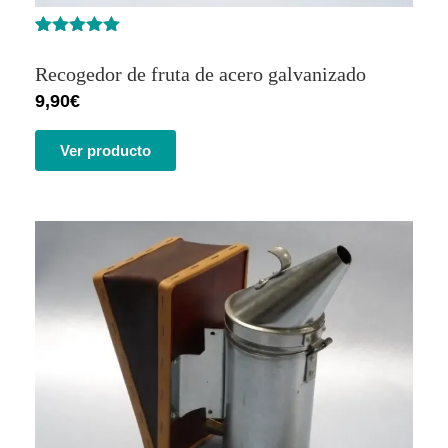
Valorado
1
con
5.00
de
Recogedor de fruta de acero galvanizado
5 en base
a
valoración
9,90
€
de un
cliente
Ver producto