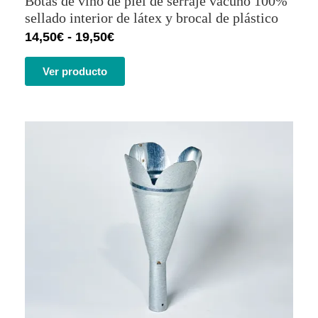
Botas de vino de piel de serraje vacuno 100%
2.86
de 5
sellado interior de látex y brocal de plástico
en
14,50
€
-
19,50
€
base
a
valorac
Ver producto
iones
de
cliente
s