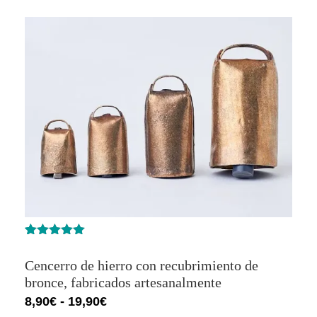
Valorado
6
con
5.00
de
Cencerro de hierro con recubrimiento de
5 en base
a
bronce, fabricados artesanalmente
valoracione
8,90
€
-
19,90
€
s de
clientes