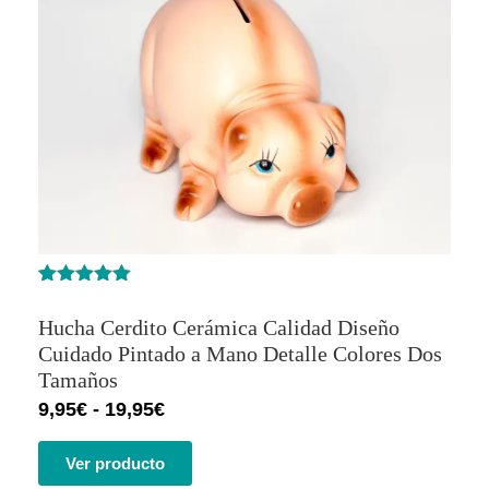
Valorado
1
con
5.00
de
Hucha Cerdito Cerámica Calidad Diseño
5 en base
a
valoración
Cuidado Pintado a Mano Detalle Colores Dos
de un
Tamaños
cliente
9,95
€
-
19,95
€
Ver producto