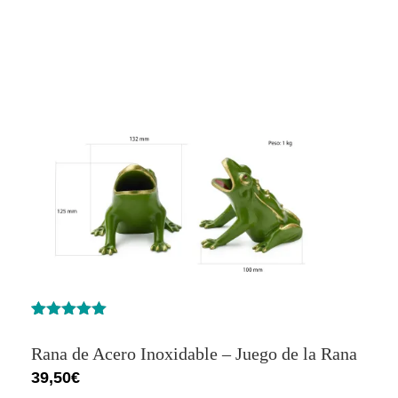
Valorado
1
con
5.00
de
Rana de Acero Inoxidable – Juego de la Rana
5 en base
a
valoración
39,50
€
de un