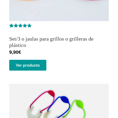
Valorado
1
con
5.00
de
Set/3 o jaulas para grillos o grilleras de
5 en base
a
valoración
plástico
de un
9,90
€
cliente
Ver producto