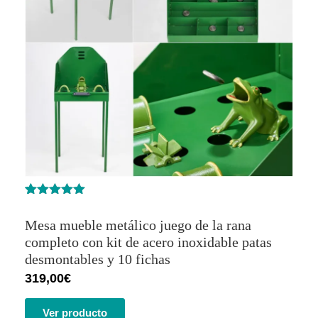
Valorado
1
con
5.00
de
Mesa mueble metálico juego de la rana
5 en base
a
valoración
completo con kit de acero inoxidable patas
de un
desmontables y 10 fichas
cliente
319,00
€
Ver producto