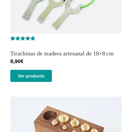
Valorado
1
con
5.00
de
Tirachinas de madera artesanal de 18×8 cm
5 en base
a
valoración
8,90
€
de un
cliente
Ver producto