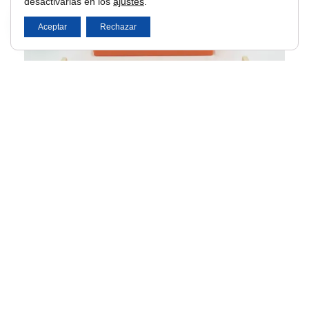
desactivarlas en los
ajustes
.
Aceptar
Rechazar
Juego de dominó de alta calidad 28 piezas de
urea y estuche
4,95
€
Ver producto