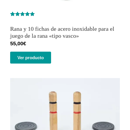
Valorado
7
con
5.00
de
Rana y 10 fichas de acero inoxidable para el
5 en base
a
juego de la rana «tipo vasco»
valoracione
55,00
€
s de
clientes
Ver producto