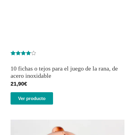
Valorado
13
con
4.62
10 fichas o tejos para el juego de la rana, de
de 5 en
base a
acero inoxidable
valoracione
21,90
€
s de
clientes
Ver producto