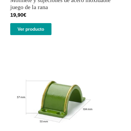
5 en base
a
juego de la rana
valoracione
19,90
€
s de
clientes
Ver producto