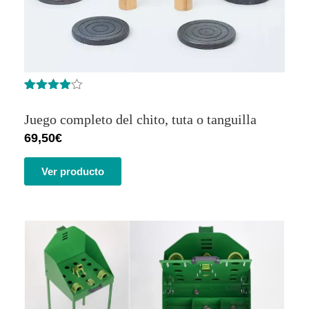
Valorado
5
con
4.40
Juego completo del chito, tuta o tanguilla
de 5 en
base a
69,50
€
valoracione
s de
clientes
Ver producto