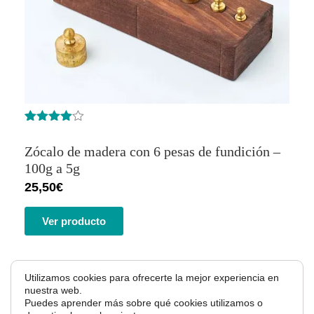
Valorado
1
con
4.00
Zócalo de madera con 6 pesas de fundición –
de 5 en
base a
100g a 5g
valoración
25,50
€
de un
cliente
Ver producto
Utilizamos cookies para ofrecerte la mejor experiencia en
nuestra web.
Puedes aprender más sobre qué cookies utilizamos o