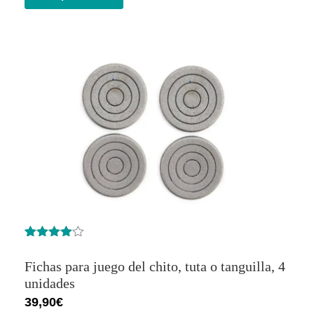
Valorado
8
con
4.00
Fichas para juego del chito, tuta o tanguilla, 4
de 5 en
base a
unidades
valoracion
39,90
€
es de