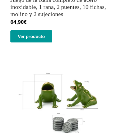
de 5 en
base a
inoxidable, 1 rana, 2 puentes, 10 fichas,
valoracione
molino y 2 sujeciones
s de
clientes
64,90
€
Ver producto