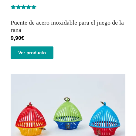
Valorado
3
con
5.00
de
Puente de acero inoxidable para el juego de la
5 en base
a
rana
valoracione
9,90
€
s de
clientes
Ver producto