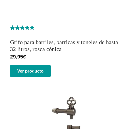
Valorado
1
con
5.00
de
Grifo para barriles, barricas y toneles de hasta
5 en base
a
valoración
32 litros, rosca cónica
de un
29,95
€
cliente
Ver producto