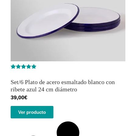
Valorado
5
con
5.00
de
Set/6 Plato de acero esmaltado blanco con
5 en base
a
ribete azul 24 cm diámetro
valoracione
39,00
€
s de
clientes
Ver producto