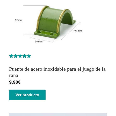
Valorado
3
con
5.00
de
Puente de acero inoxidable para el juego de la
5 en base
a
rana
valoracione
9,90
€
s de
clientes
Ver producto