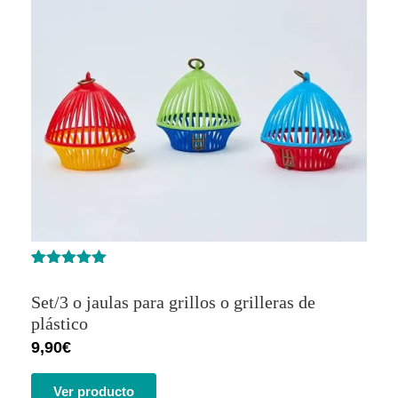
Valorado
1
con
5.00
de
Set/3 o jaulas para grillos o grilleras de
5 en base
a
valoración
plástico
de un
9,90
€
cliente
Ver producto