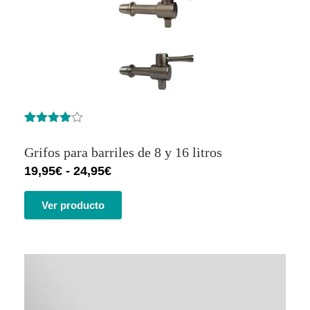
Valorado
40
con
4.45
Grifos para barriles de 8 y 16 litros
de 5 en
base a
19,95
€
-
24,95
€
valoracione
s de
clientes
Ver producto