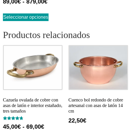
89,00
€
-
879,00
€
con
4.73
de 5
Seleccionar opciones
Productos relacionados
Cazuela ovalada de cobre con
Cuenco bol redondo de cobre
asas de latón e interior estañado,
artesanal con asas de latón 14
tres tamaños
cm
22,50
€
Valorado
45,00
€
-
69,00
€
con