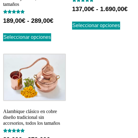
tamaños
Valorado
137,00
€
-
1.690,00
€
con
5.00
Valorado
de 5
189,00
€
-
289,00
€
con
Seleccionar opciones
4.83
de 5
Seleccionar opciones
Alambique clásico en cobre
diseño tradicional sin
accesorios, todos los tamaños
Valorado