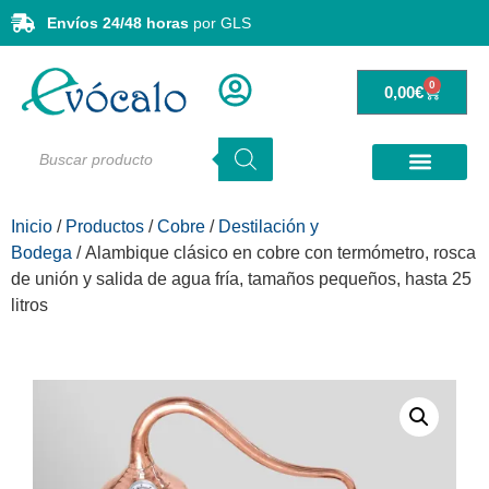
Envíos 24/48 horas
por GLS
0
0,00
€
Inicio
/
Productos
/
Cobre
/
Destilación y
Bodega
/ Alambique clásico en cobre con termómetro, rosca
de unión y salida de agua fría, tamaños pequeños, hasta 25
litros