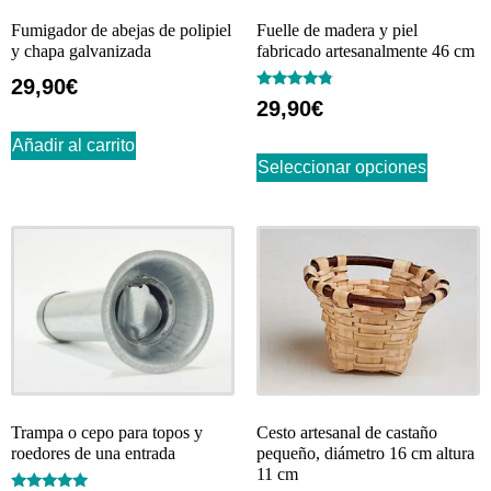
Fumigador de abejas de polipiel
Fuelle de madera y piel
y chapa galvanizada
fabricado artesanalmente 46 cm
29,90
€
Valorado
29,90
€
con
4.60
de 5
Añadir al carrito
Seleccionar opciones
Trampa o cepo para topos y
Cesto artesanal de castaño
roedores de una entrada
pequeño, diámetro 16 cm altura
11 cm