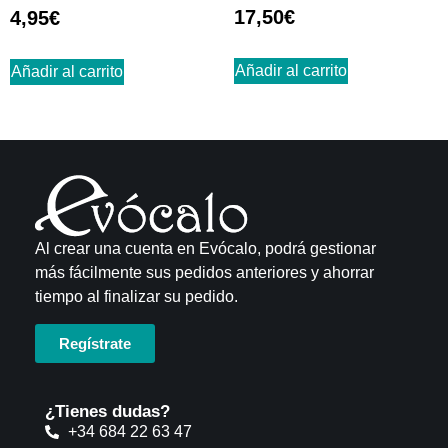
Valorado
17,50
€
4,95
€
con
4.71
de 5
Añadir al carrito
Añadir al carrito
Al crear una cuenta en Evócalo, podrá gestionar
más fácilmente sus pedidos anteriores y ahorrar
tiempo al finalizar su pedido.
Regístrate
¿Tienes dudas?
+34 684 22 63 47