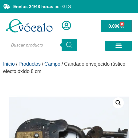
Envíos 24/48 horas
por GLS
0
0,00
€
Inicio
/
Productos
/
Campo
/ Candado envejecido rústico
efecto óxido 8 cm