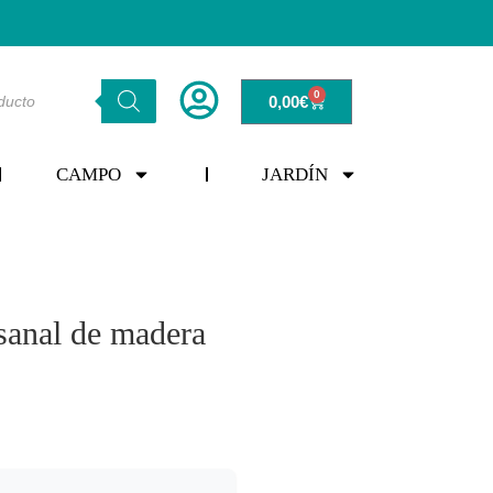
0
0,00
€
CAMPO
JARDÍN
esanal de madera