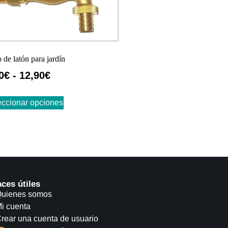
 de latón para jardín
0
€
-
12,90
€
eccionar opciones
aces útiles
uienes somos
i cuenta
rear una cuenta de usuario