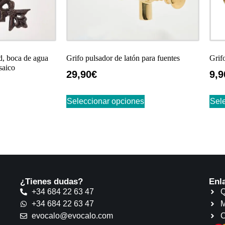
ed, boca de agua
Grifo pulsador de latón para fuentes
Grifo
saico
29,90
€
9,9
Seleccionar opciones
Sel
¿Tienes dudas?
Enl
+34 684 22 63 47
Q
+34 684 22 63 47
M
evocalo@evocalo.com
C