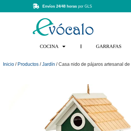
Envíos 24/48 horas
por GLS
COCINA
GARRAFAS
Inicio
/
Productos
/
Jardín
/ Casa nido de pájaros artesanal de