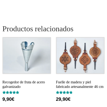
Productos relacionados
Recogedor de fruta de acero
Fuelle de madera y piel
galvanizado
fabricado artesanalmente 46 cm
Valorado
Valorado
9,90
€
29,90
€
con
con
5.00
4.60
de 5
de 5