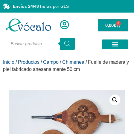
Envíos 24/48 horas
por GLS
0
0,00
€
Inicio
/
Productos
/
Campo
/
Chimenea
/ Fuelle de madera y
piel fabricado artesanalmente 50 cm