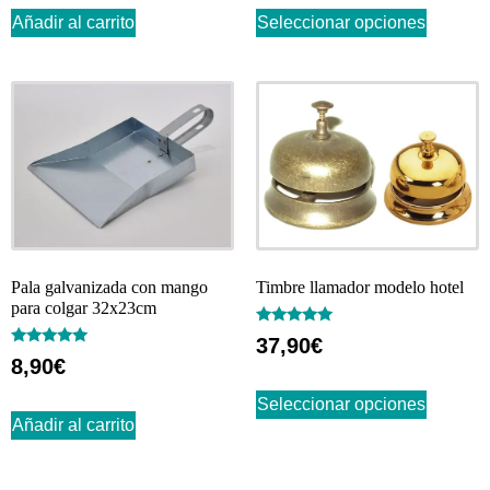
Añadir al carrito
Seleccionar opciones
Pala galvanizada con mango
Timbre llamador modelo hotel
para colgar 32x23cm
Valorado
37,90
€
con
Valorado
8,90
€
5.00
con
de 5
5.00
de 5
Seleccionar opciones
Añadir al carrito