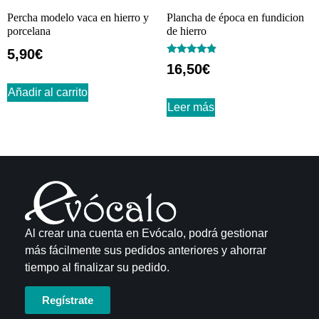
Percha modelo vaca en hierro y
Plancha de época en fundicion
porcelana
de hierro
5,90
€
Valorado
16,50
€
con
4.67
de 5
Añadir al carrito
Leer más
Al crear una cuenta en Evócalo, podrá gestionar
más fácilmente sus pedidos anteriores y ahorrar
tiempo al finalizar su pedido.
Regístrate