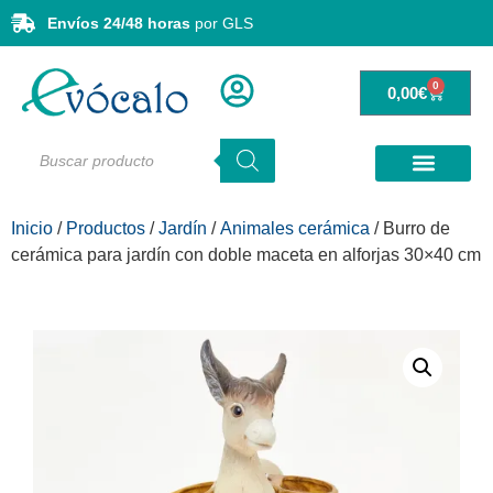
Envíos 24/48 horas
por GLS
0
0,00
€
Inicio
/
Productos
/
Jardín
/
Animales cerámica
/ Burro de
cerámica para jardín con doble maceta en alforjas 30×40 cm