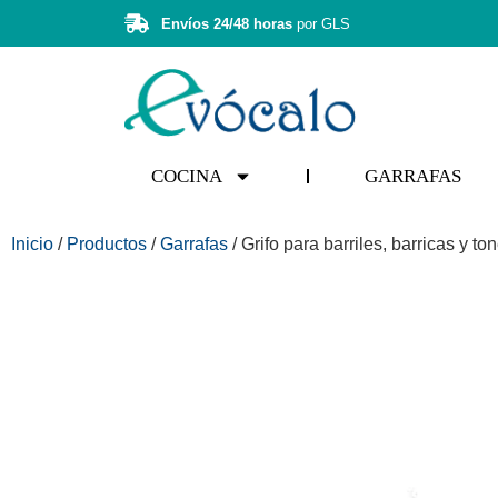
Envíos 24/48 horas
por GLS
COCINA
GARRAFAS
Inicio
/
Productos
/
Garrafas
/ Grifo para barriles, barricas y to