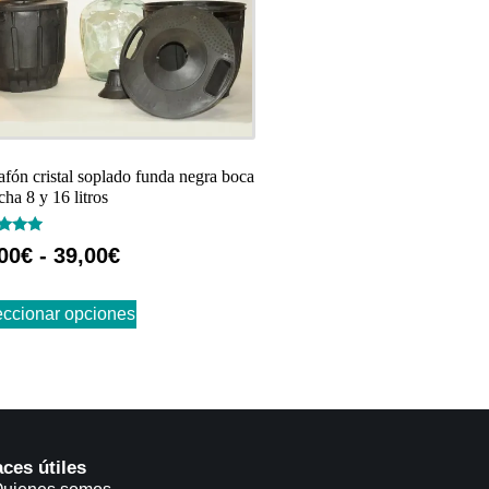
afón cristal soplado funda negra boca
cha 8 y 16 litros
rado
00
€
-
39,00
€
eccionar opciones
aces útiles