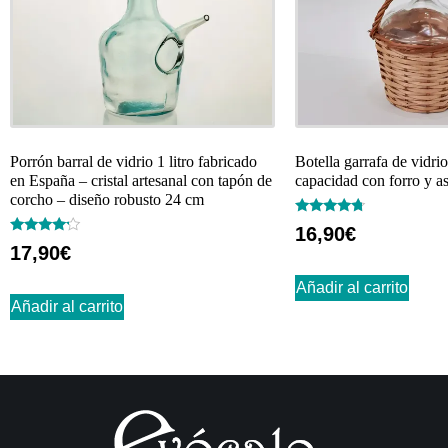
Porrón barral de vidrio 1 litro fabricado
Botella garrafa de vidrio
en España – cristal artesanal con tapón de
capacidad con forro y a
corcho – diseño robusto 24 cm
Valorado
16,90
€
con
Valorado
17,90
€
4.50
con
de 5
4.00
de 5
Añadir al carrito
Añadir al carrito