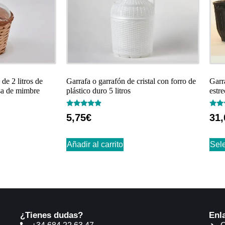
 de 2 litros de
Garrafa o garrafón de cristal con forro de
Garr
sa de mimbre
plástico duro 5 litros
estre
Valorado
Valo
5,75
€
31,
con
con
4.66
4.73
de 5
de 5
Añadir al carrito
Sel
¿Tienes dudas?
Enl