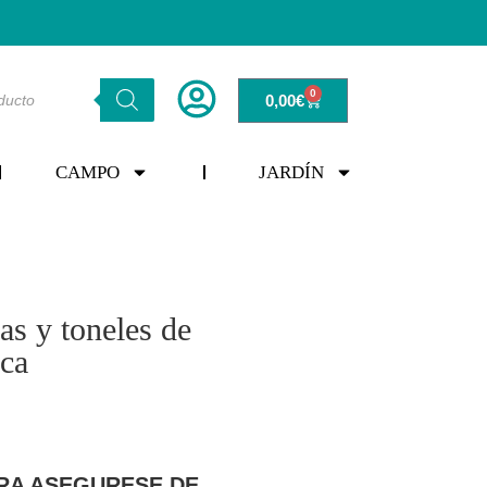
0
0,00
€
CAMPO
JARDÍN
cas y toneles de
ica
RA ASEGURESE DE