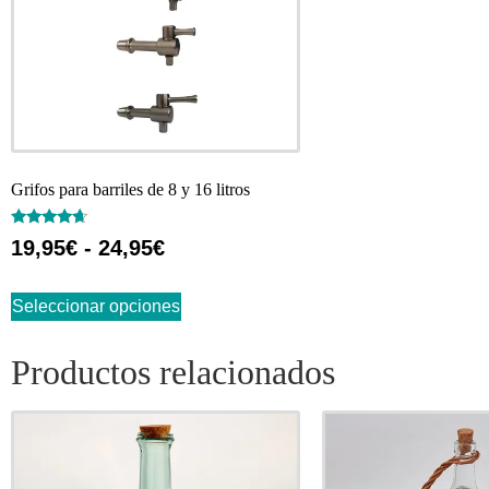
Grifos para barriles de 8 y 16 litros
Valorado
19,95
€
-
24,95
€
con
4.45
de 5
Seleccionar opciones
Productos relacionados