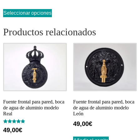
Seleccionar opciones
Productos relacionados
Fuente frontal para pared, boca
Fuente frontal para pared, boca
de agua de aluminio modelo
de agua de aluminio modelo
Real
León
49,00
€
Valorado
49,00
€
con
5.00
de 5