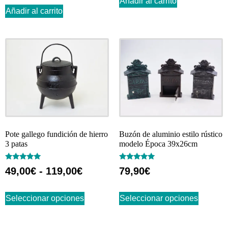
Añadir al carrito
Añadir al carrito
Pote gallego fundición de hierro
Buzón de aluminio estilo rústico
3 patas
modelo Época 39x26cm
Valorado
Valorado
49,00
€
-
119,00
€
79,90
€
con
con
5.00
5.00
de 5
de 5
Seleccionar opciones
Seleccionar opciones