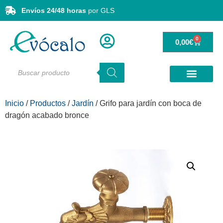
Envíos 24/48 horas
por GLS
0
0,00
€
Inicio
/
Productos
/
Jardín
/ Grifo para jardín con boca de
dragón acabado bronce