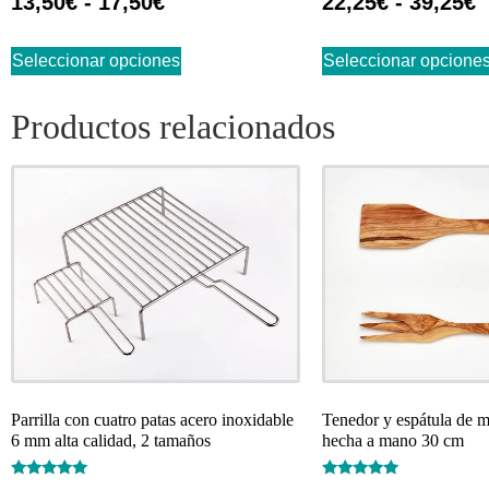
13,50
€
-
17,50
€
22,25
€
-
39,25
€
con
con
4.68
4.74
de 5
de 5
Seleccionar opciones
Seleccionar opcione
Productos relacionados
Parrilla con cuatro patas acero inoxidable
Tenedor y espátula de m
6 mm alta calidad, 2 tamaños
hecha a mano 30 cm
Valorado
Valorado