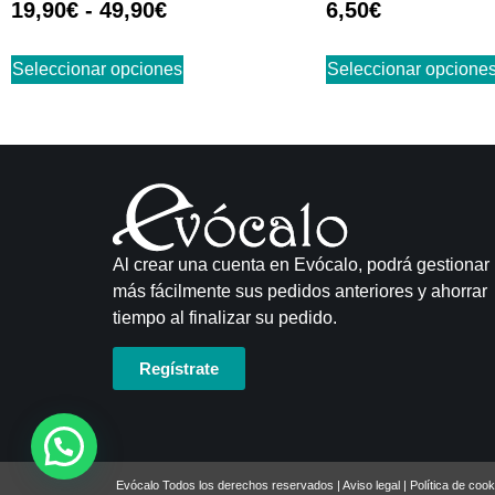
19,90
€
-
49,90
€
6,50
€
con
con
5.00
4.83
de 5
de 5
Seleccionar opciones
Seleccionar opcione
Al crear una cuenta en Evócalo, podrá gestionar
más fácilmente sus pedidos anteriores y ahorrar
tiempo al finalizar su pedido.
Regístrate
Evócalo Todos los derechos reservados |
Aviso legal
|
Política de cook