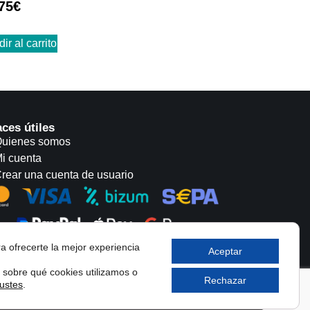
75
€
ir al carrito
aces útiles
uienes somos
i cuenta
rear una cuenta de usuario
a ofrecerte la mejor experiencia
Aceptar
sobre qué cookies utilizamos o
Rechazar
justes
.