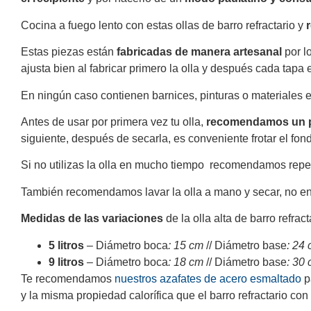
Cocina a fuego lento con estas ollas de barro refractario y
r
Estas piezas están
fabricadas de manera artesanal
por l
ajusta bien al fabricar primero la olla y después cada tapa 
En ningún caso contienen barnices, pinturas o materiales en
Antes de usar por primera vez tu olla,
recomendamos un p
siguiente, después de secarla, es conveniente frotar el fon
Si no utilizas la olla en mucho tiempo recomendamos repet
También recomendamos lavar la olla a mano y secar, no en e
Medidas de las variaciones
de la olla alta de barro refra
5 litros
– Diámetro boca
: 15 cm
// Diámetro base
: 24
9 litros
– Diámetro boca
: 18 cm
// Diámetro base
: 30 
Te recomendamos
nuestros azafates de acero esmaltado
pa
y la misma propiedad calorífica que el barro refractario con