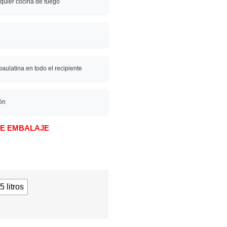
lquier cocina de fuego
aulatina en todo el recipiente
ión
 DE EMBALAJE
5 litros