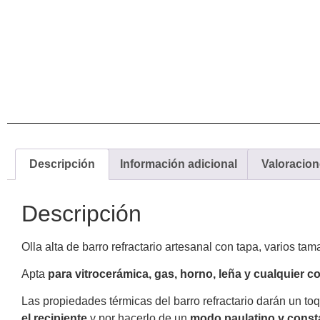
Descripción
Información adicional
Valoracion
Descripción
Olla alta de barro refractario artesanal con tapa, varios ta
Apta
para vitrocerámica, gas, horno, leña
y cualquier c
Las propiedades térmicas del barro refractario darán un to
el recipiente
y por hacerlo de un
modo paulatino y const