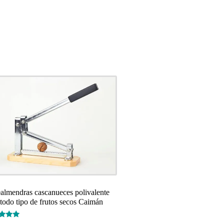
ealmendras cascanueces polivalente
 todo tipo de frutos secos Caimán
rado