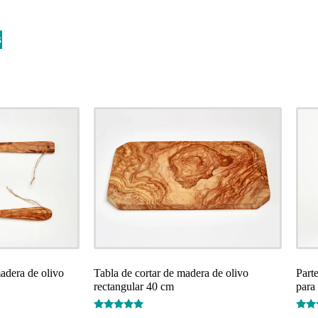
s
adera de olivo
Tabla de cortar de madera de olivo
Part
rectangular 40 cm
para
Valorado
Valo