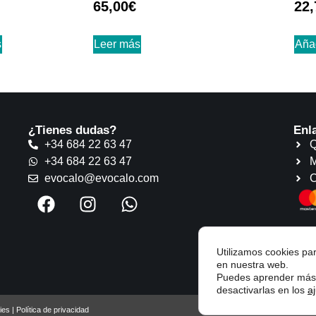
65,00
€
22,
con
con
5.00
5.00
de 5
de 5
s
Leer más
Añad
¿Tienes dudas?
Enl
+34 684 22 63 47
Q
+34 684 22 63 47
M
evocalo@evocalo.com
C
Utilizamos cookies par
en nuestra web.
Puedes aprender más 
desactivarlas en los
a
ies
|
Política de privacidad