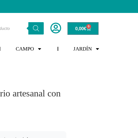
0
0,00
€
CAMPO
JARDÍN
ario artesanal con