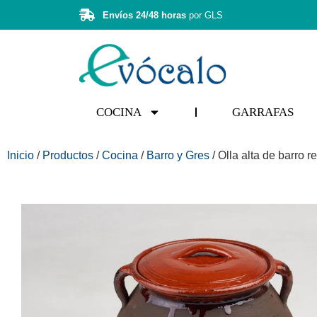
Envíos 24/48 horas
por GLS
COCINA
GARRAFAS
Inicio
/
Productos
/
Cocina
/
Barro y Gres
/ Olla alta de barro r