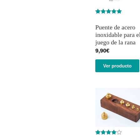
Valorado
3
con
5.00
de
Puente de acero
5 en base
a
inoxidable para e
valoracione
juego de la rana
s de
clientes
9,90
€
Ver producto
Valorado
1