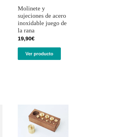
con
5.00
de
Molinete y
5 en base
a
sujeciones de acero
valoracione
inoxidable juego de
s de
clientes
la rana
19,90
€
Ver producto