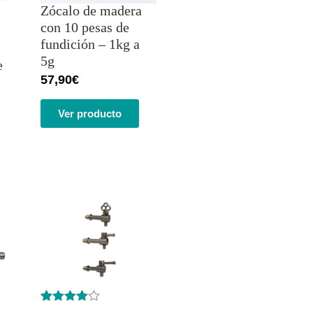
Zócalo de madera
con 10 pesas de
fundición – 1kg a
5g
e
57,90
€
Ver producto
Valorado
40