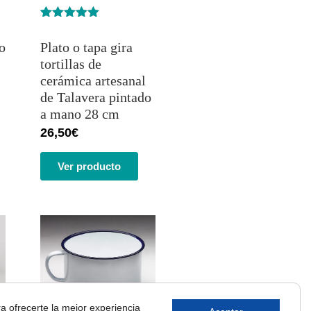
Valorado
1
con
5.00
de
o
Plato o tapa gira
5 en base
a
valoración
tortillas de
de un
cerámica artesanal
cliente
de Talavera pintado
a mano 28 cm
26,50
€
Ver producto
a ofrecerte la mejor experiencia