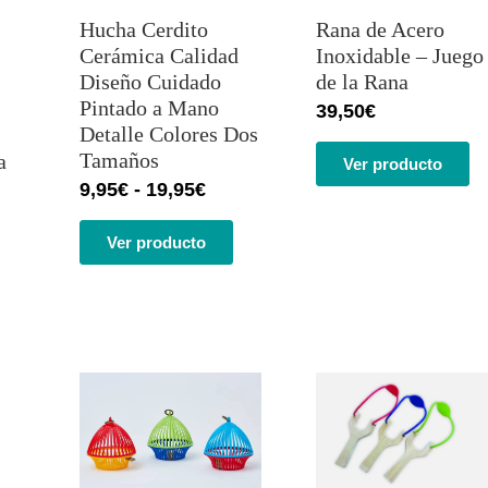
con
5.00
de
con
5.00
de
Hucha Cerdito
Rana de Acero
5 en base
5 en base
a
valoración
a
valoración
Cerámica Calidad
Inoxidable – Juego
de un
de un
Diseño Cuidado
de la Rana
cliente
cliente
Pintado a Mano
39,50
€
Detalle Colores Dos
Tamaños
a
Ver producto
9,95
€
-
19,95
€
Ver producto