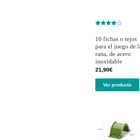
Valorado
13
con
4.62
10 fichas o tejos
de 5 en
base a
para el juego de l
valoracione
rana, de acero
s de
clientes
inoxidable
21,90
€
Ver producto