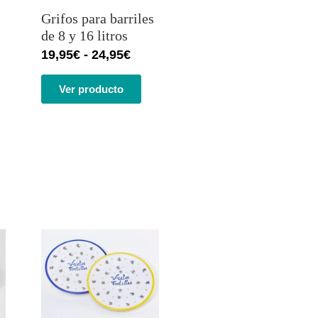
con
4.45
Grifos para barriles
de 5 en
base a
de 8 y 16 litros
valoracione
19,95
€
-
24,95
€
s de
clientes
Ver producto