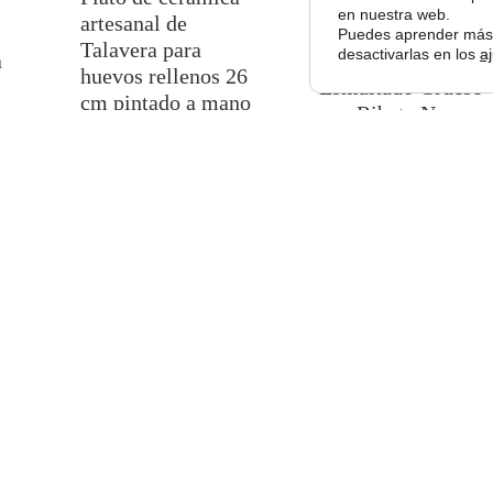
en nuestra web.
artesanal de
Valorado
1
Puedes aprender más 
Talavera para
con
5.00
de
desactivarlas en los
a
a
Orinal de Acero
5 en base
huevos rellenos 26
a
valoración
Esmaltado Grueso
cm pintado a mano
de un
con Ribete Negro
cliente
azul
26
Asa Reforzada
26,50
€
no
25×13 cm
15,50
€
Ver producto
Ver producto