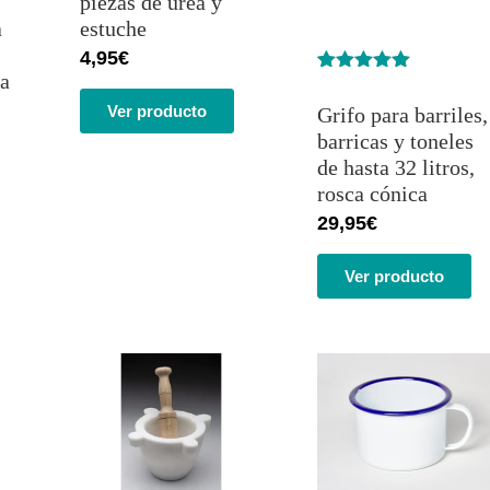
piezas de urea y
a
estuche
4,95
€
 a
Valorado
1
con
5.00
de
Ver producto
Grifo para barriles,
5 en base
a
valoración
barricas y toneles
de un
de hasta 32 litros,
cliente
rosca cónica
29,95
€
Ver producto