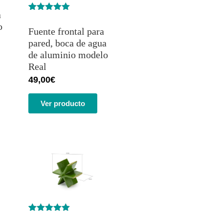
a
Valorado
1
o
con
5.00
de
Fuente frontal para
5 en base
a
valoración
pared, boca de agua
de un
de aluminio modelo
cliente
Real
49,00
€
Ver producto
Valorado
7