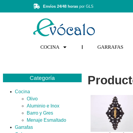
Envíos 24/48 horas
por GLS
COCINA
GARRAFAS
Product
Categoría
Cocina
Olivo
Aluminio e Inox
Barro y Gres
Menaje Esmaltado
Garrafas