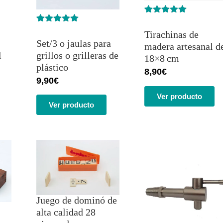
Valorado
1
con
5.00
de
Valorado
1
Tirachinas de
5 en base
con
5.00
de
Set/3 o jaulas para
a
valoración
madera artesanal d
5 en base
de un
a
valoración
grillos o grilleras de
l
18×8 cm
cliente
de un
plástico
cliente
8,90
€
9,90
€
Ver producto
Ver producto
Juego de dominó de
alta calidad 28