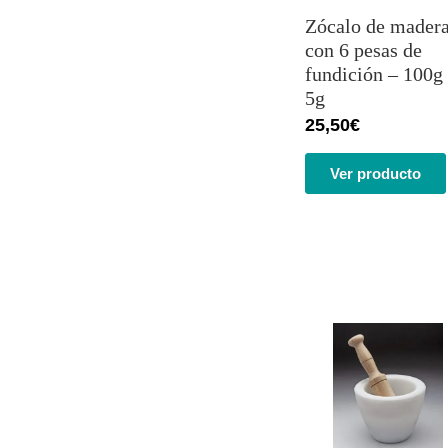
con
4.00
Zócalo de mader
de 5 en
base a
con 6 pesas de
valoración
fundición – 100g
de un
cliente
5g
25,50
€
Ver producto