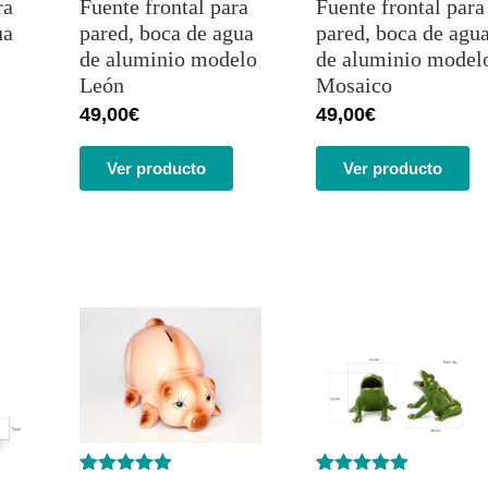
ra
Fuente frontal para
Fuente frontal para
ua
pared, boca de agua
pared, boca de agu
de aluminio modelo
de aluminio model
León
Mosaico
49,00
€
49,00
€
Ver producto
Ver producto
Valorado
1
Valorado
1