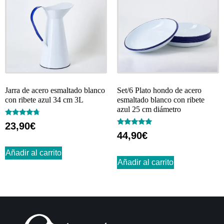
Jarra de acero esmaltado blanco
Set/6 Plato hondo de acero
con ribete azul 34 cm 3L
esmaltado blanco con ribete
azul 25 cm diámetro
Valorado
23,90
€
con
Valorado
44,90
€
4.50
con
de 5
5.00
de 5
Añadir al carrito
Añadir al carrito