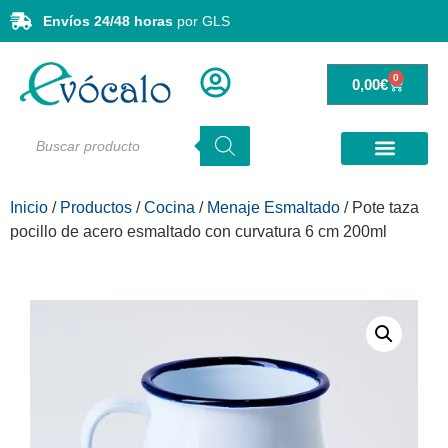
Envíos 24/48 horas
por GLS
0
0,00
€
Inicio
/
Productos
/
Cocina
/
Menaje Esmaltado
/ Pote taza
pocillo de acero esmaltado con curvatura 6 cm 200ml