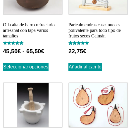
Olla alta de barro refractario
Partealmendras cascanueces
artesanal con tapa varios
polivalente para todo tipo de
tamaños
frutos secos Caimán
Valorado
Valorado
45,50
€
-
65,50
€
22,75
€
con
con
5.00
5.00
de 5
de 5
Seleccionar opciones
Añadir al carrito