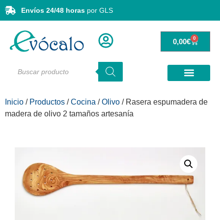
Envíos 24/48 horas
por GLS
0
0,00
€
Inicio
/
Productos
/
Cocina
/
Olivo
/ Rasera espumadera de
madera de olivo 2 tamaños artesanía