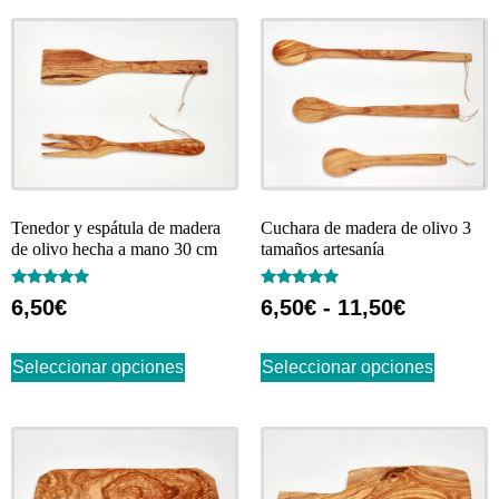
Tenedor y espátula de madera
Cuchara de madera de olivo 3
de olivo hecha a mano 30 cm
tamaños artesanía
Valorado
Valorado
6,50
€
6,50
€
-
11,50
€
con
con
4.83
4.71
de 5
de 5
Seleccionar opciones
Seleccionar opciones