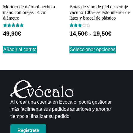
Mortero de mármol hecho a
Botas de vino de piel de serraje
mano con orejas 14 cm
vacuno 100% sellado interior de
diámetro
látex y brocal de plástico
Valorado
Valorado
49,90
€
14,50
€
-
19,50
€
con
con
4.67
2.86
de 5
de 5
Añadir al carrito
Seleccionar opciones
Al crear una cuenta en Evócalo, podrá gestionar
más fácilmente sus pedidos anteriores y ahorrar
tiempo al finalizar su pedido.
Regístrate