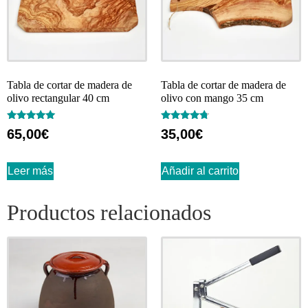
Tabla de cortar de madera de
Tabla de cortar de madera de
olivo rectangular 40 cm
olivo con mango 35 cm
Valorado
Valorado
65,00
€
35,00
€
con
con
5.00
4.50
de 5
de 5
Leer más
Añadir al carrito
Productos relacionados