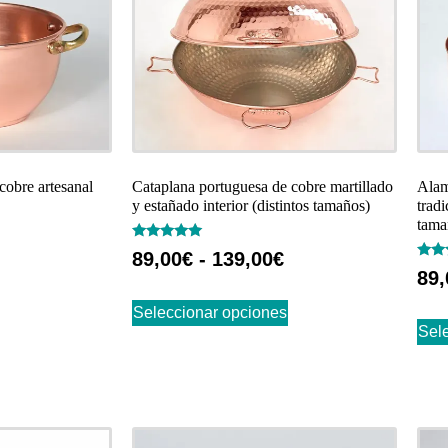
obre artesanal
Cataplana portuguesa de cobre martillado
Alam
y estañado interior (distintos tamaños)
tradi
tama
Valorado
89,00
€
-
139,00
€
con
Valo
89,
5.00
con
de 5
4.73
de 5
Seleccionar opciones
Sel