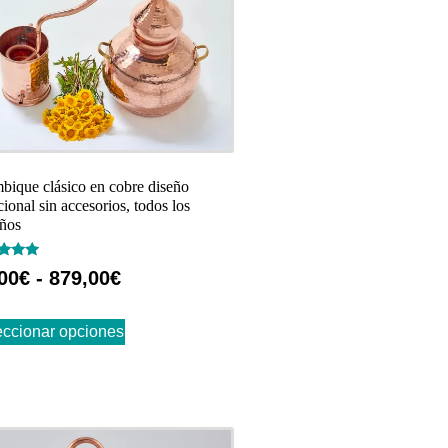
bique clásico en cobre diseño
cional sin accesorios, todos los
ños
rado
00
€
-
879,00
€
eccionar opciones