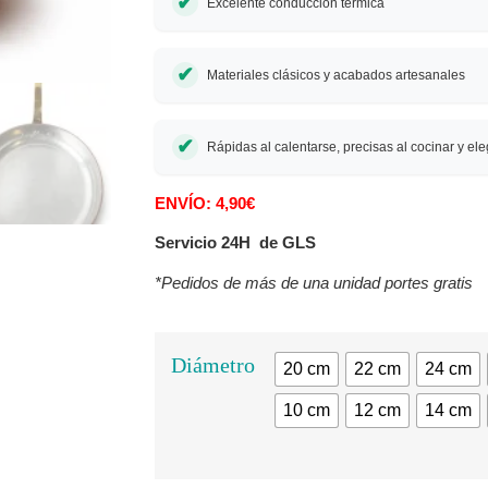
Excelente conducción térmica
Materiales clásicos y acabados artesanales
Rápidas al calentarse, precisas al cocinar y el
ENVÍO: 4,90€
Servicio 24H de GLS
*Pedidos de más de una unidad portes gratis
Diámetro
20 cm
22 cm
24 cm
10 cm
12 cm
14 cm