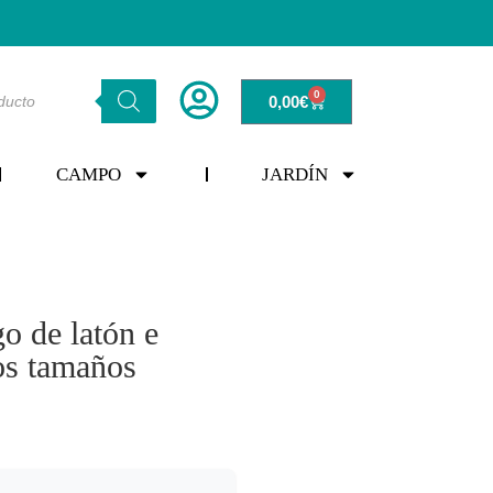
0
0,00
€
CAMPO
JARDÍN
o de latón e
los tamaños