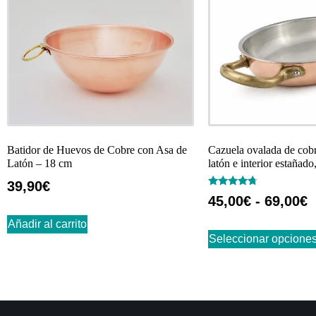
Batidor de Huevos de Cobre con Asa de
Cazuela ovalada de cobr
Latón – 18 cm
latón e interior estañado
39,90
€
Valorado
45,00
€
-
69,00
€
con
4.50
de 5
Añadir al carrito
Seleccionar opcione