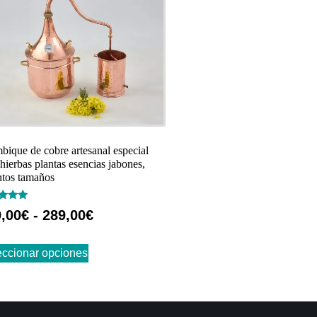
bique de cobre artesanal especial
 hierbas plantas esencias jabones,
intos tamaños
rado
,00
€
-
289,00
€
eccionar opciones