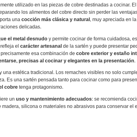
lmente utilizado en las piezas de cobre destinadas a cocinar. E
separando los alimentos del cobre directo sin perder las ventajas
aporta una
cocción más clásica y natural
, muy apreciada en la 
raciones delicadas.
que el metal desnudo
y permite cocinar de forma cuidadosa, 
refleja el
carácter artesanal
de la sartén y puede presentar p
 Es precisamente esa combinación de
cobre exterior y estaño int
lentarse, precisas al cocinar y elegantes en la presentación
.
y una estética tradicional. Los remaches visibles no solo cumple
za. Es una sartén pensada tanto para cocinar como para present
el cobre
tenga protagonismo.
iere un
uso y mantenimiento adecuados
: se recomienda coci
 de madera, silicona o materiales no abrasivos para conservar el 