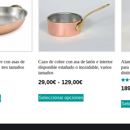
e con asas de
Cazo de cobre con asa de latón e interior
Alam
, tres tamaños
disponible estañado o inoxidable, varios
para
tamaños
dist
29,00
€
-
129,00
€
Valo
189
con
4.83
de 5
Seleccionar opciones
s
Sel