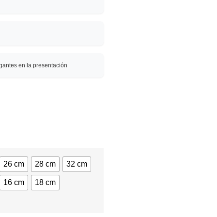
egantes en la presentación
26 cm
28 cm
32 cm
16 cm
18 cm