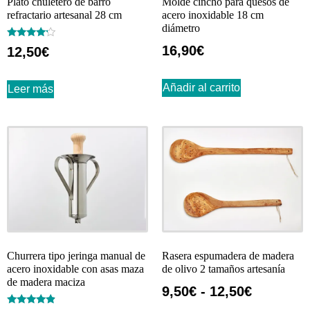
Plato chuletero de barro
Molde cincho para quesos de
refractario artesanal 28 cm
acero inoxidable 18 cm
diámetro
Valorado
16,90
€
12,50
€
con
4.00
de 5
Añadir al carrito
Leer más
Churrera tipo jeringa manual de
Rasera espumadera de madera
acero inoxidable con asas maza
de olivo 2 tamaños artesanía
de madera maciza
9,50
€
-
12,50
€