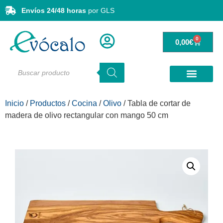
Envíos 24/48 horas
por GLS
0
0,00
€
Inicio
/
Productos
/
Cocina
/
Olivo
/ Tabla de cortar de
madera de olivo rectangular con mango 50 cm