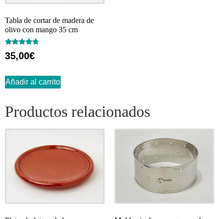
Tabla de cortar de madera de
olivo con mango 35 cm
Valorado
35,00
€
con
4.50
de 5
Añadir al carrito
Productos relacionados