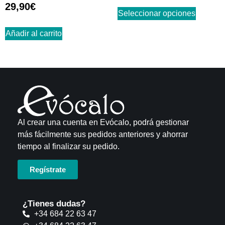
Valorado
29,90
€
con
Seleccionar opciones
4.67
de 5
Añadir al carrito
Al crear una cuenta en Evócalo, podrá gestionar
más fácilmente sus pedidos anteriores y ahorrar
tiempo al finalizar su pedido.
Regístrate
¿Tienes dudas?
+34 684 22 63 47