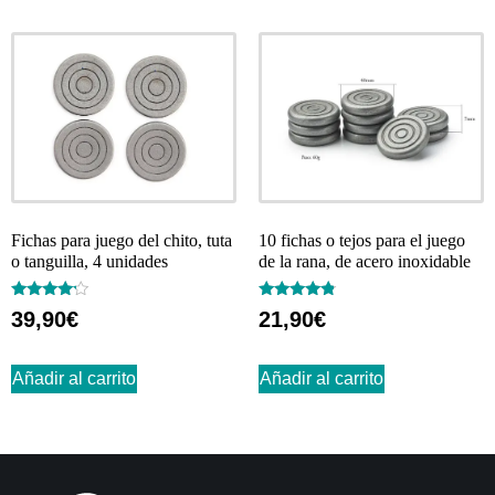
Fichas para juego del chito, tuta
10 fichas o tejos para el juego
o tanguilla, 4 unidades
de la rana, de acero inoxidable
Valorado
Valorado
39,90
€
21,90
€
con
con
4.00
4.62
de 5
de 5
Añadir al carrito
Añadir al carrito