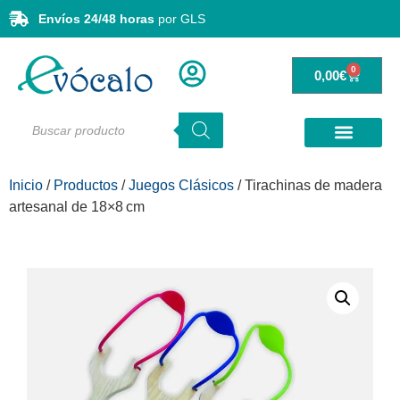
Envíos 24/48 horas
por GLS
0
0,00
€
Inicio
/
Productos
/
Juegos Clásicos
/ Tirachinas de madera
artesanal de 18×8 cm