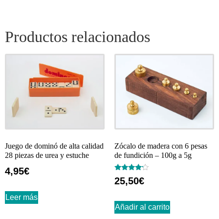
Productos relacionados
Juego de dominó de alta calidad
Zócalo de madera con 6 pesas
28 piezas de urea y estuche
de fundición – 100g a 5g
4,95
€
Valorado
25,50
€
con
4.00
de 5
Leer más
Añadir al carrito